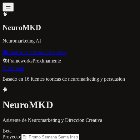
🧠
Neuro
MKD
Neuromarketing AI
🏠
Dashboard
✨
Nuevo Proyecto
📚
Frameworks
Proximamente
📁
Historial
Basado en 16 fuentes teoricas de neuromarketing y persuasion
🧠
Neuro
MKD
Asistente de Neuromarketing y Direccion Creativa
Beta
Proyecto: